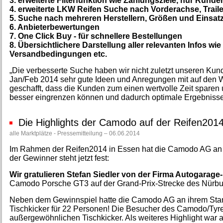
3. erweiterte Filterfunktion wie Zahlungsziele, nur Rund
4. erweiterte LKW Reifen Suche nach Vorderachse, Traile
5. Suche nach mehreren Herstellern, Größen und Einsatza
6. Anbieterbewertungen
7. One Click Buy - für schnellere Bestellungen
8. Übersichtlichere Darstellung aller relevanten Infos wi
Versandbedingungen etc.
„Die verbesserte Suche haben wir nicht zuletzt unseren Ku
Jan/Feb 2014 sehr gute Ideen und Anregungen mit auf den
geschafft, dass die Kunden zum einen wertvolle Zeit sparen 
besser eingrenzen können und dadurch optimale Ergebnisse
Die Highlights der Camodo auf der Reifen201
alle Marktplätze - Pressemitteilung – 06.06.2014
Im Rahmen der Reifen2014 in Essen hat die Camodo AG an 
der Gewinner steht jetzt fest:
Wir gratulieren Stefan Siedler von der Firma Autogarag
Camodo Porsche GT3 auf der Grand-Prix-Strecke des Nürbu
Neben dem Gewinnspiel hatte die Camodo AG an ihrem Stand
Tischkicker für 22 Personen! Die Besucher des Camodo/Tyre
außergewöhnlichen Tischkicker. Als weiteres Highlight war 