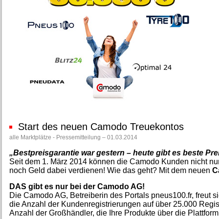
Start des neuen Camodo Treuekontos
alle Marktplätze - Pressemitteilung – 01.03.2014
„Bestpreisgarantie war gestern – heute gibt es beste Pr
Seit dem 1. März 2014 können die Camodo Kunden nicht nur 
noch Geld dabei verdienen! Wie das geht? Mit dem neuen
C
DAS gibt es nur bei der Camodo AG!
Die Camodo AG, Betreiberin des Portals pneus100.fr, freut s
die Anzahl der Kundenregistrierungen auf über 25.000 Regis
Anzahl der Großhändler, die Ihre Produkte über die Plattfor