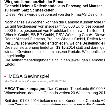
Wir gratulieren herzlich der Firma
Goeschl Helmut Reifenhandel aus Perwang bei Mattsee, 
zu einem Satz Schneeketten.
(Dieser Preis wurde gesponsert von der Firma AS Design.)
Noch ganze 19 Wochen können die Camodo Kunden tolle P
Es gibt Geldpreisen von insgesamt 30.000 Euro, gesponser
5000 Euro, gesponsert von Produktanbietern wie 1a Berli
Wheels GmbH, BB-EP GmbH, DBV Würzburg GmbH, Diewe Gm
Räder Michael Clemens, ProLine Wheels GmbH, Reifen K
Per Zufallsgenerator wird entschieden, welche Bestellung e
Die nächste Ziehung findet am
13.10.2014
statt und dann g
wir das Gewinnerlos in einem unserer Portale. Wöchentliche
angekündigt.
Die Teilnahmebedingungen sind in den jeweiligen Camodo Po
Erfolg!
MEGA Gewinnspiel
alle Marktplätze - Pressemitteilung – 30.09.2014
MEGA Treuekampagne:
Das Camodo Treuekonto (50.000 E
Wintersaison, denn die Camodo verlost 20 Wochen lang 20
Seit dem 01.03.2014 bekommen die Kunden der Camodo AG 1,
Ihrem Treuekonto gut geschrieben und jetzt setzt die Camod