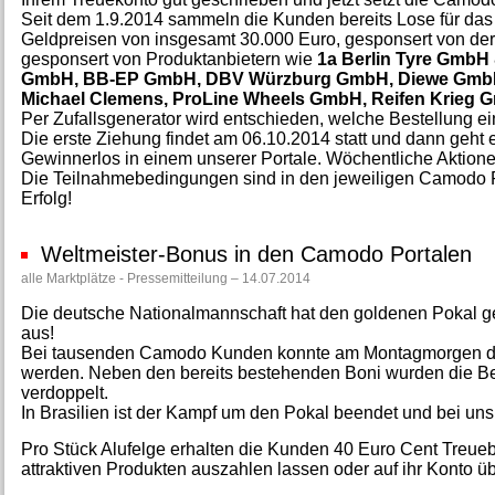
Seit dem 1.9.2014 sammeln die Kunden bereits Lose für da
Geldpreisen von insgesamt 30.000 Euro, gesponsert von de
gesponsert von Produktanbietern wie
1a Berlin Tyre GmbH
GmbH, BB-EP GmbH, DBV Würzburg GmbH, Diewe GmbH, E
Michael Clemens, ProLine Wheels GmbH, Reifen Krie
Per Zufallsgenerator wird entschieden, welche Bestellung e
Die erste Ziehung findet am 06.10.2014 statt und dann geh
Gewinnerlos in einem unserer Portale. Wöchentliche Aktione
Die Teilnahmebedingungen sind in den jeweiligen Camodo Po
Erfolg!
Weltmeister-Bonus in den Camodo Portalen
alle Marktplätze - Pressemitteilung – 14.07.2014
Die deutsche Nationalmannschaft hat den goldenen Pokal 
aus!
Bei tausenden Camodo Kunden konnte am Montagmorgen der
werden. Neben den bereits bestehenden Boni wurden die Bet
verdoppelt.
In Brasilien ist der Kampf um den Pokal beendet und bei uns
Pro Stück Alufelge erhalten die Kunden 40 Euro Cent Treu
attraktiven Produkten auszahlen lassen oder auf ihr Konto ü