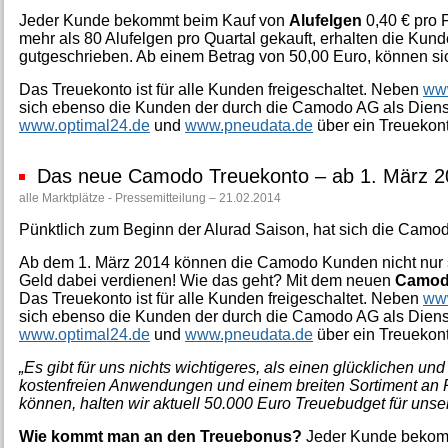
Jeder Kunde bekommt beim Kauf von
Alufelgen
0,40 € pro 
mehr als 80 Alufelgen pro Quartal gekauft, erhalten die Ku
gutgeschrieben. Ab einem Betrag von 50,00 Euro, können s
Das Treuekonto ist für alle Kunden freigeschaltet. Neben
www
sich ebenso die Kunden der durch die Camodo AG als Dienst
www.optimal24.de
und
www.pneudata.de
über ein Treuekont
Das neue Camodo Treuekonto – ab 1. März 2
alle Marktplätze - Pressemitteilung – 21.02.2014
Pünktlich zum Beginn der Alurad Saison, hat sich die Camodo
Ab dem 1. März 2014 können die Camodo Kunden nicht nur su
Geld dabei verdienen! Wie das geht? Mit dem neuen
Camod
Das Treuekonto ist für alle Kunden freigeschaltet. Neben
www
sich ebenso die Kunden der durch die Camodo AG als Dienst
www.optimal24.de
und
www.pneudata.de
über ein Treuekont
„Es gibt für uns nichts wichtigeres, als einen glücklichen 
kostenfreien Anwendungen und einem breiten Sortiment an 
können, halten wir aktuell 50.000 Euro Treuebudget für unse
Wie kommt man an den Treuebonus?
Jeder Kunde bekom