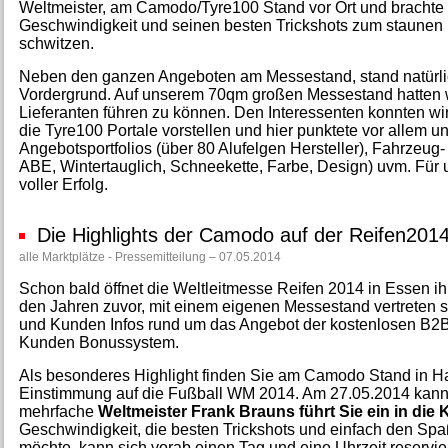
Weltmeister, am Camodo/Tyre100 Stand vor Ort und brachte d
Geschwindigkeit und seinen besten Trickshots zum staunen
schwitzen.
Neben den ganzen Angeboten am Messestand, stand natürlic
Vordergrund. Auf unserem 70qm großen Messestand hatten w
Lieferanten führen zu können. Den Interessenten konnten w
die Tyre100 Portale vorstellen und hier punktete vor allem u
Angebotsportfolios (über 80 Alufelgen Hersteller), Fahrzeug- u
ABE, Wintertauglich, Schneekette, Farbe, Design) uvm. Für 
voller Erfolg.
Die Highlights der Camodo auf der Reifen201
alle Marktplätze - Pressemitteilung – 07.05.2014
Schon bald öffnet die Weltleitmesse Reifen 2014 in Essen i
den Jahren zuvor, mit einem eigenen Messestand vertreten s
und Kunden Infos rund um das Angebot der kostenlosen B2B
Kunden Bonussystem.
Als besonderes Highlight finden Sie am Camodo Stand in Ha
Einstimmung auf die Fußball WM 2014. Am 27.05.2014 kann s
mehrfache
Weltmeister Frank Brauns führt Sie ein in die
Geschwindigkeit, die besten Trickshots und einfach den Spa
möchte, kann sich vorab einen Tag und eine Uhrzeit reserv