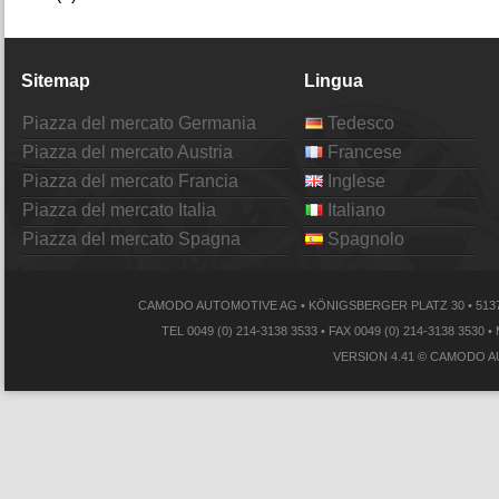
Sitemap
Lingua
Piazza del mercato Germania
Tedesco
Piazza del mercato Austria
Francese
Piazza del mercato Francia
Inglese
Piazza del mercato Italia
Italiano
Piazza del mercato Spagna
Spagnolo
CAMODO AUTOMOTIVE AG • KÖNIGSBERGER PLATZ 30 • 513
TEL 0049 (0) 214-3138 3533 • FAX 0049 (0) 214-3138
VERSION 4.41 © CAMODO A