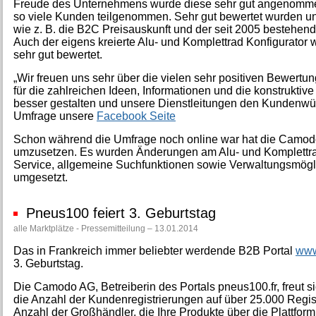
Freude des Unternehmens wurde diese sehr gut angenommen
so viele Kunden teilgenommen. Sehr gut bewertet wurden u
wie z. B. die B2C Preisauskunft und der seit 2005 bestehend
Auch der eigens kreierte Alu- und Komplettrad Konfigurator
sehr gut bewertet.
„Wir freuen uns sehr über die vielen sehr positiven Bewer
für die zahlreichen Ideen, Informationen und die konstruktive
besser gestalten und unsere Dienstleitungen den Kundenwün
Umfrage unsere
Facebook Seite
Schon während die Umfrage noch online war hat die Camod
umzusetzen. Es wurden Änderungen am Alu- und Komplettra
Service, allgemeine Suchfunktionen sowie Verwaltungsmögl
umgesetzt.
Pneus100 feiert 3. Geburtstag
alle Marktplätze - Pressemitteilung – 13.01.2014
Das in Frankreich immer beliebter werdende B2B Portal
www
3. Geburtstag.
Die Camodo AG, Betreiberin des Portals pneus100.fr, freut s
die Anzahl der Kundenregistrierungen auf über 25.000 Regis
Anzahl der Großhändler, die Ihre Produkte über die Plattfor