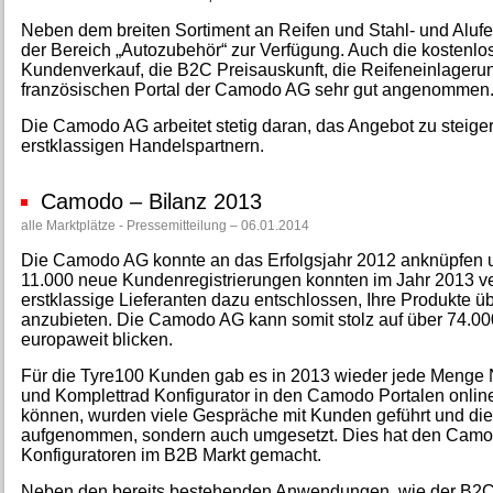
Neben dem breiten Sortiment an Reifen und Stahl- und Alufel
der Bereich „Autozubehör“ zur Verfügung. Auch die kostenlos
Kundenverkauf, die B2C Preisauskunft, die Reifeneinlager
französischen Portal der Camodo AG sehr gut angenommen
Die Camodo AG arbeitet stetig daran, das Angebot zu steige
erstklassigen Handelspartnern.
Camodo – Bilanz 2013
alle Marktplätze - Pressemitteilung – 06.01.2014
Die Camodo AG konnte an das Erfolgsjahr 2012 anknüpfen und
11.000 neue Kundenregistrierungen konnten im Jahr 2013 v
erstklassige Lieferanten dazu entschlossen, Ihre Produkte üb
anzubieten. Die Camodo AG kann somit stolz auf über 74.00
europaweit blicken.
Für die Tyre100 Kunden gab es in 2013 wieder jede Menge N
und Komplettrad Konfigurator in den Camodo Portalen onli
können, wurden viele Gespräche mit Kunden geführt und di
aufgenommen, sondern auch umgesetzt. Dies hat den Camodo
Konfiguratoren im B2B Markt gemacht.
Neben den bereits bestehenden Anwendungen, wie der B2C 