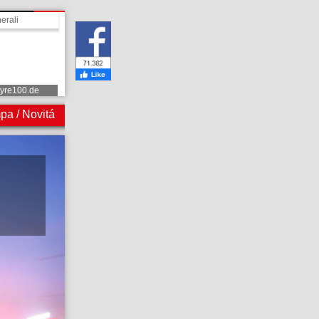
erali
tyre100.de
pa / Novitá