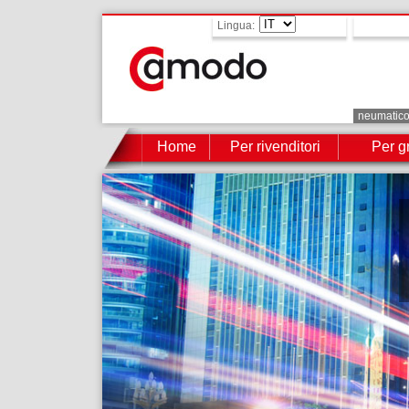
Lingua:
neumatic
Home
Per rivenditori
Per gr