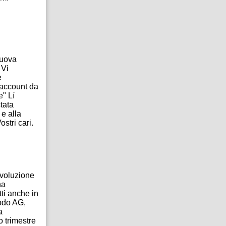
 uova
 Vi
e
 account da
e" Lí
tata
 e alla
stri cari.
evoluzione
na
ti anche in
modo AG,
a
o trimestre