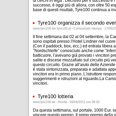
di cerchi in lega . Decisivo per il successo é
successo, é oggi piú di allora, con oltre 50 es
base di questi risultati, Tyre100 continua a in
Tyre100 organizza il secondo even
www.tyre100.de/ tyre100.at - Comunicato stampa - 17/06/2
Il fine settimana dal 02 al 04 settembre, la 
sono ospitati presso l'Hotel Lindner nel cuore 
(Con il paddock, box, ecc.) ed entrata libera 
"Nordschleife" conosciuto anche come "Infern
batticuore, l'avevano giá provato i vincitori p
salite e discese mozzafiato sul circuito piú 
questo circuito. Grazie all'aiuto delle Azie
é stata sintonizzata, preparata e adattata app
vincitori era in primo piano. L'istruttore respo
suggerimenti e istruzioni al riguardo.La Cam
vincitori.
Tyre100 lotteria
www.tyre100.de - Novitá - 08/06/2011 ore 08:00
Da questa settimana, sul portale, 1000 Eur. set
vincere questo premio. Il primo premio della