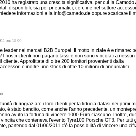
l 2010 ha registrato una crescita significativa. per cui la Camodo
portali disponibili, sia per pneumatici, cerchi e nel settore accessor
ichiedere informazioni alla info@camado.de oppure scaricare il 
011 ore 15:00
e leader nei mercati B2B Europei. Il motto iniziale é e rimane: 
I nostri clienti non pagano tassi e non sono vincolati a nessun 
 cliente. Approfittate di oltre 200 fornitori provenienti dalla
ccessori e inoltre uno stock di oltre 10 milioni di pneumatici
00
unità di ringraziare i loro clienti per la fiducia datasi nei primi m
braio, é stato bandito, come anche l'anno precedente, un montepr
 hanno avuto la fortuna di vincere 1000 Euro ciascuno. Inoltre, due
vincita che conteneva l'evento Tyre100 Porsche GT3. Per tutti gli
te, partendo dal 01/06/2011 c'é la possibilitá di vincere una cifr