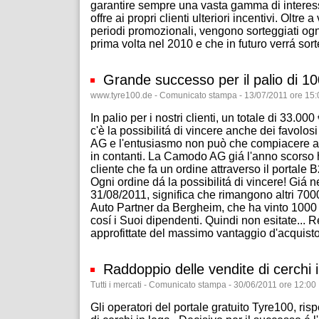
garantire sempre una vasta gamma di interess
offre ai propri clienti ulteriori incentivi. Oltr
periodi promozionali, vengono sorteggiati ogni
prima volta nel 2010 e che in futuro verrá sort
Grande successo per il palio di 1
www.tyre100.de - Comunicato stampa - 13/07/2011 ore 15:
In palio per i nostri clienti, un totale di 33.000
c'è la possibilitá di vincere anche dei favolo
AG e l'entusiasmo non può che compiacere alla
in contanti. La Camodo AG giá l'anno scorso h
cliente che fa un ordine attraverso il portale
Ogni ordine dá la possibilitá di vincere! Giá n
31/08/2011, significa che rimangono altri 7000 
Auto Partner da Bergheim, che ha vinto 1000 E
cosí i Suoi dipendenti. Quindi non esitate...
approfittate del massimo vantaggio d'acquisto e
Raddoppio delle vendite di cerchi 
Tutti i mercati - Comunicato stampa - 30/06/2011 ore 12:00
Gli operatori del portale gratuito Tyre100, ri