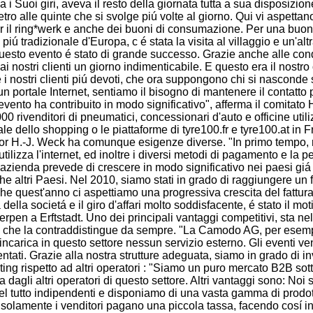
i Suoi giri, aveva il resto della giornata tutta a sua disposizione
 dietro alle quinte che si svolge piú volte al giorno. Qui vi aspetta
i per il ring*werk e anche dei buoni di consumazione. Per una buo
iú tradizionale d'Europa, c é stata la visita al villaggio e un'alt
, questo evento é stato di grande successo. Grazie anche alle con
ai nostri clienti un giorno indimenticabile. E questo era il nostro 
e i nostri clienti piú devoti, che ora suppongono chi si nasconde s
ortale Internet, sentiamo il bisogno di mantenere il contatto
 evento ha contribuito in modo significativo", afferma il comitato 
00 rivenditori di pneumatici, concessionari d'auto e officine utili
 dello shopping o le piattaforme di tyre100.fr e tyre100.at in F
nor H.-J. Weck ha comunque esigenze diverse. "In primo tempo, 
i utilizza l'internet, ed inoltre i diversi metodi di pagamento e la 
l'azienda prevede di crescere in modo significativo nei paesi giá
 altri Paesi. Nel 2010, siamo stati in grado di raggiungere un f
che quest'anno ci aspettiamo una progressiva crescita del fattura
ella societá e il giro d'affari molto soddisfacente, é stato il mot
 Kerpen a Erftstadt. Uno dei principali vantaggi competitivi, sta nel
tori che la contraddistingue da sempre. "La Camodo AG, per esem
n incarica in questo settore nessun servizio esterno. Gli eventi v
tati. Grazie alla nostra strutture adeguata, siamo in grado di in
rketing rispetto ad altri operatori : "Siamo un puro mercato B2B so
a dagli altri operatori di questo settore. Altri vantaggi sono: Noi 
 tutto indipendenti e disponiamo di una vasta gamma di prodott
ito, solamente i venditori pagano una piccola tassa, facendo cosí 