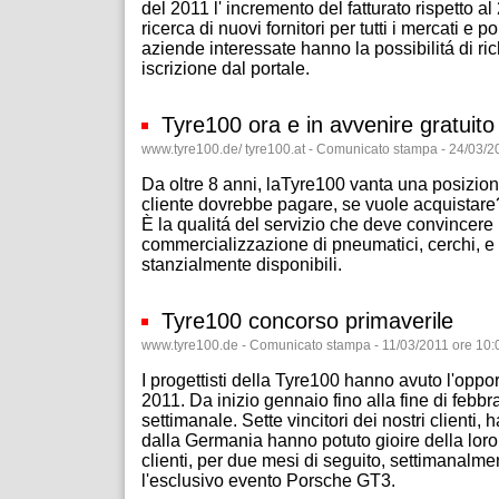
del 2011 l' incremento del fatturato rispetto a
ricerca di nuovi fornitori per tutti i mercati e 
aziende interessate hanno la possibilitá di r
iscrizione dal portale.
Tyre100 ora e in avvenire gratuito
www.tyre100.de/ tyre100.at - Comunicato stampa - 24/03/2
Da oltre 8 anni, laTyre100 vanta una posizion
cliente dovrebbe pagare, se vuole acquistare? 
È la qualitá del servizio che deve convincere il
commercializzazione di pneumatici, cerchi, e a
stanzialmente disponibili.
Tyre100 concorso primaverile
www.tyre100.de - Comunicato stampa - 11/03/2011 ore 10:
I progettisti della Tyre100 hanno avuto l'opport
2011. Da inizio gennaio fino alla fine di feb
settimanale. Sette vincitori dei nostri clienti,
dalla Germania hanno potuto gioire della loro 
clienti, per due mesi di seguito, settimanalmen
l'esclusivo evento Porsche GT3.