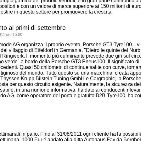
 l'ampia gamma dei prodotti venduti, é in gran parte contribuito a
positori e con un valore di merce superiore ai 150 milioni di euro
vestire in questo settore per promuovere la crescita.
to ai primi di settembre
011 ore 15:00
Camodo AG organizza il proprio evento, Porsche GT3 Tyre100. I vi
del villaggio di Eifeldorf in Germania. "Dietro le quinte del Nurb
al Ringwerk. Il momento piú culminante prevede due giri sul circu
o verde" a bordo della Porsche GT3 Pneus100. Il significato di
recedenti. Quasi 50 chilometri di continue salite con curve, tornan
vertiginoso del mondo. Tutto questo su una macchina, creata appo
nde Thyssen Krupp Bilstein Tuning GmbH e Cargraphic, la Porsc
osta per questo circuito esigente. Naturalmente, la sicurezza dei
nsabile, in una riunione informativa, ha dato ai conducenti rilevan
odo AG, come operatore del portale gratuito B2B-Tyre100, ha con
timanali in palio. Fino al 31/08/2011 ogni cliente ha la possibili
 settimana, 1000 Eur é andato alla ditta Autohaus Fay da Berghe