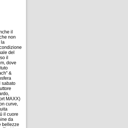
nche il
, che non
 la
 condizione
uale del
so il
um, dove
tuto
ach“ &
osfera
l sabato
uttore
ardo,
port MAXX)
on curve,
uita
ú il cuore
hine da
le bellezze