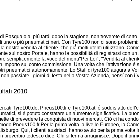
i Pasqua o al piú tardi dopo la stagione, non troverete di certo
 di uno o piú pneumatici neri. Con Tyre100 non ci sono problemi:
 la nostra vendita al cliente, che giá molti utenti utilizzano. Com
te sul nostro Portale, hanno la possibilitá di registrarsi con un
mare semplicemente la voce del menu"Per Lei", "Vendita al client
n importo sul conto commissione. Una volta che l'attivazione é s
ostri pneumatici autonomamente. Lo Staff di tyre100 augura a Voi
 passiate i giorni di festa nella Vostra Azienda, bensí con i Vo
ltati 2010
rcati Tyre100.de, Pneus100.fr e Tyre100.at, é soddisfatto dell'
pneumatici, si é potuto constatare un aumento significativo. La buo
ette di prevedere la conquista di nuovi mercati. Ció ci ha condot
Camodo Pneus100.fr Per la prima volta, a livello Europeo, la Ca
sburgo. Qui, i clienti austriaci, hanno avuto per la prima volta l
n proverbio tedesco dice: Chi si ferma arruginisce. Dopo il prim