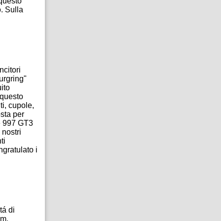
 questo
. Sulla
ncitori
urgring"
ito
 questo
ti, cupole,
sta per
he 997 GT3
 nostri
ti
gratulato i
tá di
im.