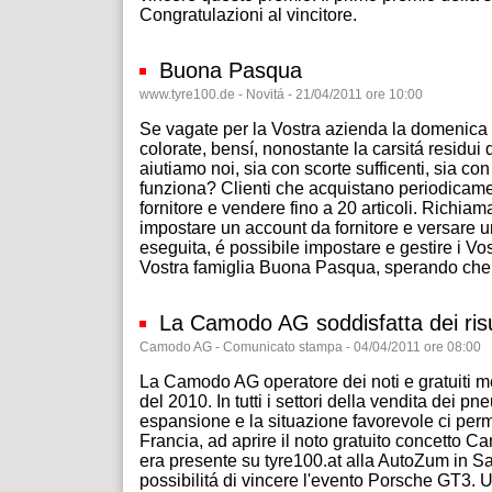
Congratulazioni al vincitore.
Buona Pasqua
www.tyre100.de - Novitá - 21/04/2011 ore 10:00
Se vagate per la Vostra azienda la domenica d
colorate, bensí, nonostante la carsitá residui
aiutiamo noi, sia con scorte sufficenti, sia con
funziona? Clienti che acquistano periodicamen
fornitore e vendere fino a 20 articoli. Richia
impostare un account da fornitore e versare u
eseguita, é possibile impostare e gestire i V
Vostra famiglia Buona Pasqua, sperando che non
La Camodo AG soddisfatta dei risu
Camodo AG - Comunicato stampa - 04/04/2011 ore 08:00
La Camodo AG operatore dei noti e gratuiti me
del 2010. In tutti i settori della vendita dei 
espansione e la situazione favorevole ci perm
Francia, ad aprire il noto gratuito concetto 
era presente su tyre100.at alla AutoZum in Sali
possibilitá di vincere l'evento Porsche GT3. U