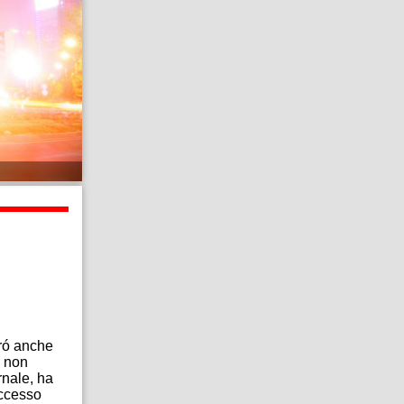
eró anche
e non
rnale, ha
uccesso