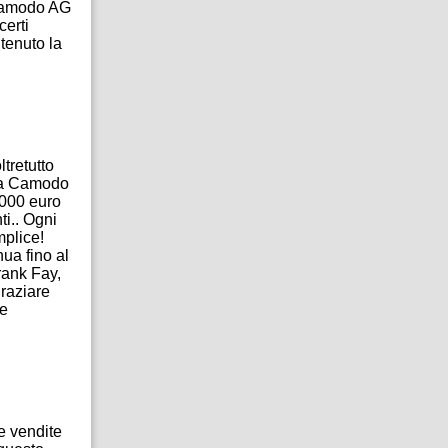
 Camodo AG
certi
tenuto la
ltretutto
ella Camodo
1000 euro
ti.. Ogni
mplice!
nua fino al
rank Fay,
graziare
 e
le vendite