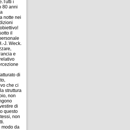
.Tutti i
no 80 anni
na
ra notte nei
dizioni
obiettivo!
otto il
 personale
H.-J. Weck.
zzare,
rancia e
relativo
percezione
atturato di
to,
ivo che ci
la struttura
pio, non
engono
vestire di
tto questo
stessi, non
i.
in modo da