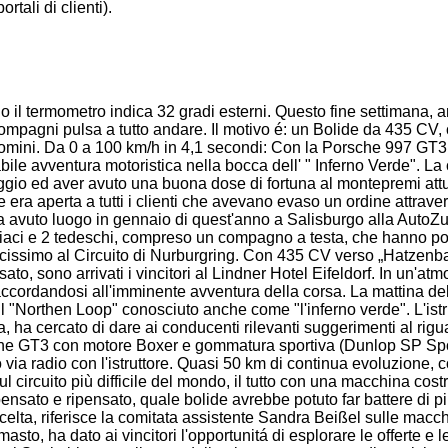
rtali di clienti).
o il termometro indica 32 gradi esterni. Questo fine settimana, a
o compagni pulsa a tutto andare. Il motivo é: un Bolide da 435 CV
 uomini. Da 0 a 100 km/h in 4,1 secondi: Con la Porsche 997 GT3
bile avventura motoristica nella bocca dell' " Inferno Verde". La
teggio ed aver avuto una buona dose di fortuna al montepremi att
 era aperta a tutti i clienti che avevano evaso un ordine attraver
 avuto luogo in gennaio di quest'anno a Salisburgo alla AutoZ
austriaci e 2 tedeschi, compreso un compagno a testa, che hanno po
elocissimo al Circuito di Nurburgring. Con 435 CV verso „Hatzenb
to, sono arrivati i vincitori al Lindner Hotel Eifeldorf. In un'atm
 accordandosi all'imminente avventura della corsa. La mattina de
 Il "Northen Loop" conosciuto anche come "l'inferno verde". L'istr
a, ha cercato di dare ai conducenti rilevanti suggerimenti al rigu
sche GT3 con motore Boxer e gommatura sportiva (Dunlop SP S
a radio con l'istruttore. Quasi 50 km di continua evoluzione, c
l circuito più difficile del mondo, il tutto con una macchina costr
ensato e ripensato, quale bolide avrebbe potuto far battere di pi
celta, riferisce la comitata assistente Sandra Beißel sulle macc
asto, ha dato ai vincitori l'opportunitá di esplorare le offerte e 