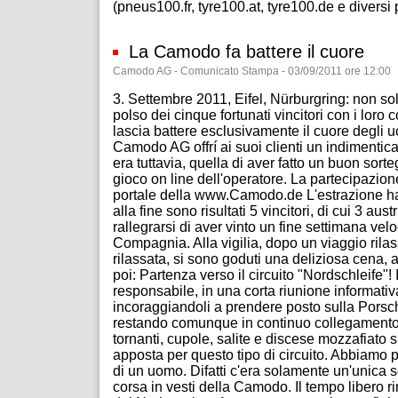
(pneus100.fr, tyre100.at, tyre100.de e diversi po
La Camodo fa battere il cuore
Camodo AG - Comunicato Stampa - 03/09/2011 ore 12:00
3. Settembre 2011, Eifel, Nürburgring: non sol
polso dei cinque fortunati vincitori con i lor
lascia battere esclusivamente il cuore degli
Camodo AG offrí ai suoi clienti un indimentica
era tuttavia, quella di aver fatto un buon sor
gioco on line dell'operatore. La partecipazione
portale della www.Camodo.de L'estrazione ha
alla fine sono risultati 5 vincitori, di cui 3 
rallegrarsi di aver vinto un fine settimana v
Compagnia. Alla vigilia, dopo un viaggio rilassa
rilassata, si sono goduti una deliziosa cena,
poi: Partenza verso il circuito "Nordschleife"!
responsabile, in una corta riunione informativ
incoraggiandoli a prendere posto sulla Por
restando comunque in continuo collegamento vi
tornanti, cupole, salite e discese mozzafiato su
apposta per questo tipo di circuito. Abbiamo p
di un uomo. Difatti c'era solamente un'unica s
corsa in vesti della Camodo. Il tempo libero rim