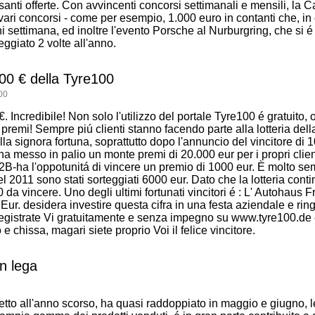
anti offerte. Con avvincenti concorsi settimanali e mensili, la
e a vari concorsi - come per esempio, 1.000 euro in contanti che, in 
 settimana, ed inoltre l'evento Porsche al Nurburgring, che si é 
eggiato 2 volte all'anno.
000 € della Tyre100
00
 €. Incredibile! Non solo l'utilizzo del portale Tyre100 é gratuito, o
si premi! Sempre piú clienti stanno facendo parte alla lotteria d
 signora fortuna, soprattutto dopo l'annuncio del vincitore di 
a messo in palio un monte premi di 20.000 eur per i propri clien
 B2B-ha l'oppotunitá di vincere un premio di 1000 eur. È molto se
el 2011 sono stati sorteggiati 6000 eur. Dato che la lotteria conti
da vincere. Uno degli ultimi fortunati vincitori é : L' Autohaus F
ur. desidera investire questa cifra in una festa aziendale e rin
 Registrate Vi gratuitamente e senza impegno su www.tyre100.de
 chissa, magari siete proprio Voi il felice vincitore.
in lega
spetto all'anno scorso, ha quasi raddoppiato in maggio e giugno, 