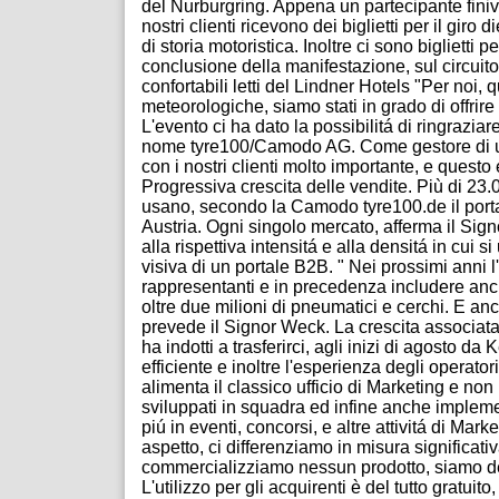
del Nurburgring. Appena un partecipante finiva 
nostri clienti ricevono dei biglietti per il giro
di storia motoristica. Inoltre ci sono bigliett
conclusione della manifestazione, sul circuito p
confortabili letti del Lindner Hotels "Per noi
meteorologiche, siamo stati in grado di offrire 
L'evento ci ha dato la possibilitá di ringraziar
nome tyre100/Camodo AG. Come gestore di un p
con i nostri clienti molto importante, e questo
Progressiva crescita delle vendite. Più di 23.0
usano, secondo la Camodo tyre100.de il portale
Austria. Ogni singolo mercato, afferma il Sig
alla rispettiva intensitá e alla densitá in cui s
visiva di un portale B2B. " Nei prossimi anni 
rappresentanti e in precedenza includere anche
oltre due milioni di pneumatici e cerchi. E an
prevede il Signor Weck. La crescita associata d
ha indotti a trasferirci, agli inizi di agosto da
efficiente e inoltre l'esperienza degli opera
alimenta il classico ufficio di Marketing e no
sviluppati in squadra ed infine anche implemen
piú in eventi, concorsi, e altre attivitá di Ma
aspetto, ci differenziamo in misura significativ
commercializziamo nessun prodotto, siamo del
L'utilizzo per gli acquirenti è del tutto gratu