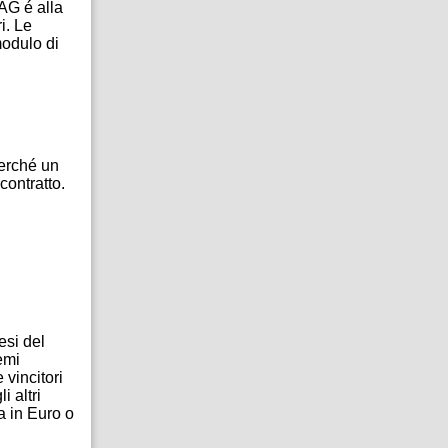
 AG é alla
i. Le
modulo di
perché un
contratto.
esi del
emi
 vincitori
 altri
a in Euro o