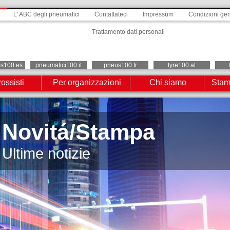
L' ABC degli pneumatici
Contattateci
Impressum
Condizioni gen
Trattamento dati personali
os100.es
pneumatici100.it
pneus100.fr
tyre100.at
ossisti
Per organizzazioni
Chi siamo
Stam
Novitá/Stampa
Ultime notizie