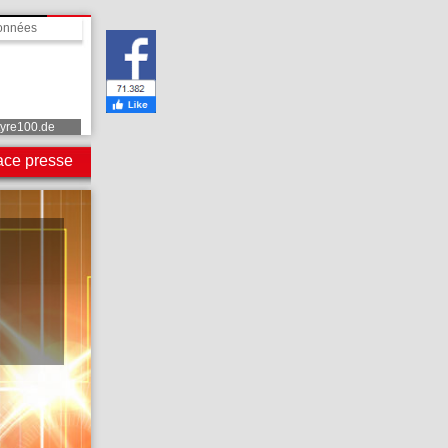
données
tyre100.de
ce presse