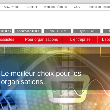
ABC Pneus
Contact
Mentions légales
CGV
Protection des 
os100.es
pneumatici100.it
pneus100.fr
tyre100.at
ossistes
Pour organisations
L'entreprise
Espa
Le meilleur choix pour les
organisations.