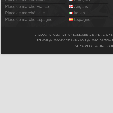
Place de marché France
Anglais
Place de marché Italie
Italien
Place de marché Espagne
Espagnol
CAMODO AUTOMOTIVE AG • KÖNIGSBERGER PLATZ 30 • 5
TEL 0049 (0) 214-3138 3533 • FAX 0049 (0) 214-3138
VERSION 4.41 © CAMODO A