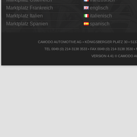
Marktplatz Frankreich
englisch
Marktplatz Italien
italienisch
Marktplatz Spanien
spanisch
CAMODO AUTOMOTIVE AG • KÖNIGSBERGER PLATZ 30 • 513
TEL 0049 (0) 214-3138 3533 • FAX 0049 (0) 214-3138
VERSION 4.41 © CAMODO A